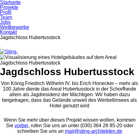
Startseite
Projekte
Profil
Team
Jobs
Wettbewerbe
Kontakt
Jagdschloss Hubertusstock
Skip
Skip
to
to
primary
content
Jagdschloss Hubertusstock
navigation
Von König Friedrich Wilhelm IV. bis Erich Honecker – mehr als
100 Jahre diente das Areal Hubertusstock in der Schorfheide
allein als Jagdresidenz der Mächtigen. Wir haben dazu
beigetragen, dass das Gelände unweit des Werbellinsees als
Hotel genutzt wird
Wenn Sie mehr über dieses Projekt wissen wollen, kommen
Sie
vorbei
, rufen Sie uns an unter (030) 364 28 85-20 oder
schreiben Sie uns an
mail@sting-​architekten.de