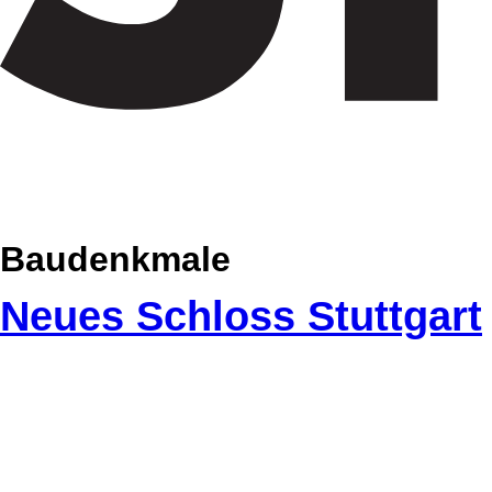
Skip
Skip
Baudenkmale
to
to
primary
content
Neues Schloss Stuttgart
navigation