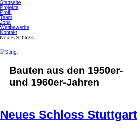
Startseite
Projekte
Profil
Team
Jobs
Wettbewerbe
Kontakt
Neues Schloss
Skip
Skip
to
to
Bauten aus den 1950er-
primary
content
navigation
und 1960er-Jahren
Neues Schloss Stuttgart