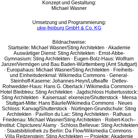
Konzept und Gestaltung:
Michael Wasner
Umsetzung und Programmierung:
ukw-freiburg GmbH & Co. KG
Bildnachweise:
Startseite: Michael Wasner/Sting Architekten · Akademie
Auswärtiger Dienst: Sting Architekten · Ernst-Abbe-
Gymnasium: Sting Architekten · Eugen-Bolz-Haus: Wolfram
Janzer/Vermögen und Bau Baden-Württemberg (Amt Stuttgart)
· Europahaus: Michael Wasner/Sting Architekten · Freiheits-
und Einheitsdenkmal: Wikimedia Commons · General-
Steinhoff-Kaserne: Johannes-Heyn/Luftwaffe · Detlev-
Rohwedder-Haus: Hans G. Oberlack / Wikimedia Commons ·
Hotel Bleibtreu: Sting Architekten · Jagdschloss Hubertusstock:
Sting Architekten · Kaisersaal: elxeneize/Shutterstock · Mensa
Stuttgart-Mitte: Hans Bäurle/Wikimedia Commons · Neues
Schloss: Kanvag/Shutterstock · Nürtingen-Grundschule: Sting
Architekten · Pavillon du Lac: Sting Architekten · Rathaus
Friedenau: Michael Wasner/Sting Architekten · Robert-Koch–
Institut: Cbpictures/ Alamy · Schloss Bellevue: Sting Architekten
· Staatsbibliothek zu Berlin: Da Flow/Wikimedia Commons ·
Villa Reitzenstein: Sting Architekten — Projekte: Akademie