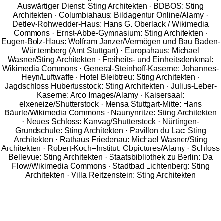
Auswärtiger Dienst: Sting Architekten · BDBOS: Sting
Architekten · Columbiahaus: Bildagentur Online/Alamy ·
Detlev-Rohwedder-Haus: Hans G. Oberlack / Wikimedia
Commons · Ernst-Abbe-Gymnasium: Sting Architekten ·
Eugen-Bolz-Haus: Wolfram Janzer/Vermögen und Bau Baden-
Württemberg (Amt Stuttgart) · Europahaus: Michael
Wasner/Sting Architekten · Freiheits- und Einheitsdenkmal:
Wikimedia Commons · General-Steinhoff-Kaserne: Johannes-
Heyn/Luftwaffe · Hotel Bleibtreu: Sting Architekten ·
Jagdschloss Hubertusstock: Sting Architekten · Julius-Leber-
Kaserne: Arco Images/Alamy · Kaisersaal:
elxeneize/Shutterstock · Mensa Stuttgart-Mitte: Hans
Bäurle/Wikimedia Commons · Naunynritze: Sting Architekten
· Neues Schloss: Kanvag/Shutterstock · Nürtingen-
Grundschule: Sting Architekten · Pavillon du Lac: Sting
Architekten · Rathaus Friedenau: Michael Wasner/Sting
Architekten · Robert-Koch–Institut: Cbpictures/Alamy · Schloss
Bellevue: Sting Architekten · Staatsbibliothek zu Berlin: Da
Flow/Wikimedia Commons · Stadtbad Lichtenberg: Sting
Architekten · Villa Reitzenstein: Sting Architekten