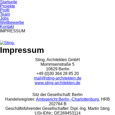
Startseite
Projekte
Profil
Team
Jobs
Wettbewerbe
Kontakt
IMPRESSUM
Skip
Skip
Impressum
to
to
primary
content
Sting. Architekten GmbH
navigation
Mommsenstraße 5
10629 Berlin
+49 (0)30 364 28 85 20
mail@sting-architekten.de
www.sting-architekten.de
Sitz der Gesellschaft: Berlin
Handelsregister:
Amtsgericht Berlin -Charlottenburg
, HRB
202764 B
Geschäftsführender Gesellschafter: Dipl.-Ing. Martin Sting
USt-IDNr.: DE269453114