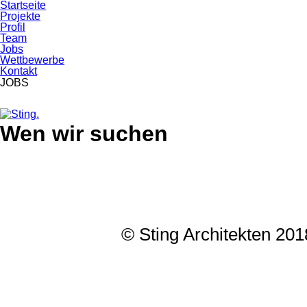
Startseite
Projekte
Profil
Team
Jobs
Wettbewerbe
Kontakt
JOBS
Skip
Skip
Wen wir suchen
to
to
primary
content
navigation
© Sting Architekten 20