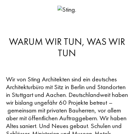
Skip
Skip
to
to
WARUM WIR TUN, WAS WIR
primary
content
navigation
TUN
Wir von Sting Architekten sind ein deutsches
Architekturbüro mit Sitz in Berlin und Standorten
in Stuttgart und Aachen. Deutschlandweit haben
wir bislang ungefähr 60 Projekte betreut –
gemeinsam mit privaten Bauherren, vor allem
aber mit öffentlichen Auftraggebern. Wir haben
Altes saniert. Und Neues gebaut. Schulen und
Schlösser. Ministerien und Museen. Hotels.