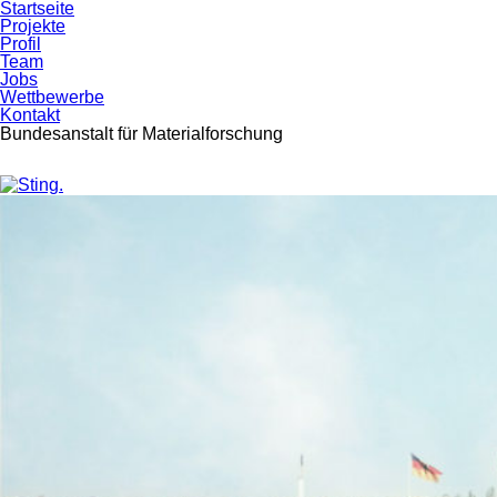
Startseite
Projekte
Profil
Team
Jobs
Wettbewerbe
Kontakt
Bundesanstalt für Materialforschung
Skip
Skip
to
to
primary
content
navigation