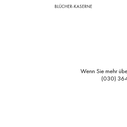
BLÜCHER-KASERNE
Skip
Skip
to
to
primary
content
EITE
navigation
KTE
Wenn Sie mehr über
(030) 364