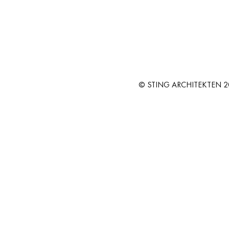
EWERBE
AKT
© STING ARCHITEKTEN 