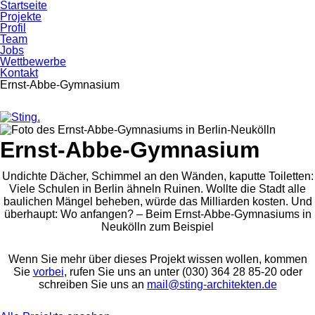
Startseite
Projekte
Profil
Team
Jobs
Wettbewerbe
Kontakt
Ernst-Abbe-Gymnasium
Skip
Skip
to
to
Ernst-Abbe-Gymnasium
primary
content
navigation
Undichte Dächer, Schimmel an den Wänden, kaputte Toiletten:
Viele Schulen in Berlin ähneln Ruinen. Wollte die Stadt alle
baulichen Mängel beheben, würde das Milliarden kosten. Und
überhaupt: Wo anfangen? – Beim Ernst-Abbe-Gymnasiums in
Neukölln zum Beispiel
Wenn Sie mehr über dieses Projekt wissen wollen, kommen
Sie
vorbei
, rufen Sie uns an unter (030) 364 28 85-20 oder
schreiben Sie uns an
mail@sting-​architekten.de