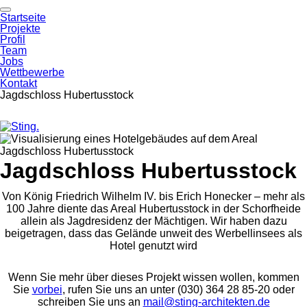
Startseite
Projekte
Profil
Team
Jobs
Wettbewerbe
Kontakt
Jagdschloss Hubertusstock
Skip
Skip
to
to
primary
content
Jagdschloss Hubertusstock
navigation
Von König Friedrich Wilhelm IV. bis Erich Honecker – mehr als
100 Jahre diente das Areal Hubertusstock in der Schorfheide
allein als Jagdresidenz der Mächtigen. Wir haben dazu
beigetragen, dass das Gelände unweit des Werbellinsees als
Hotel genutzt wird
Wenn Sie mehr über dieses Projekt wissen wollen, kommen
Sie
vorbei
, rufen Sie uns an unter (030) 364 28 85-20 oder
schreiben Sie uns an
mail@sting-​architekten.de