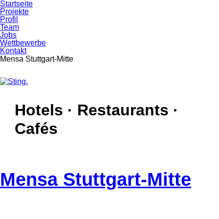
Startseite
Projekte
Profil
Team
Jobs
Wettbewerbe
Kontakt
Mensa Stuttgart-Mitte
Skip
Skip
to
to
Hotels · Restaurants ·
primary
content
navigation
Cafés
Mensa Stuttgart-Mitte